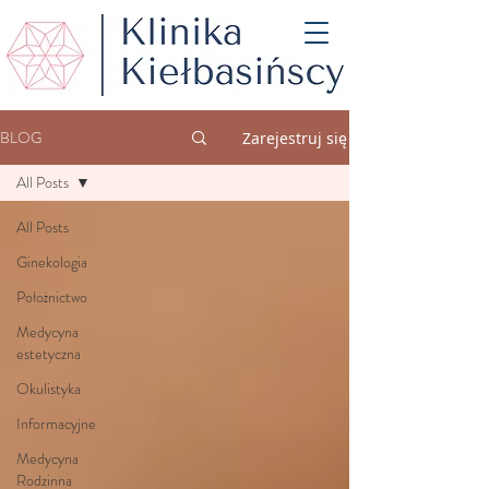
BLOG
Zarejestruj się
All Posts
All Posts
Ginekologia
Położnictwo
Medycyna
estetyczna
Okulistyka
Informacyjne
Medycyna
Rodzinna