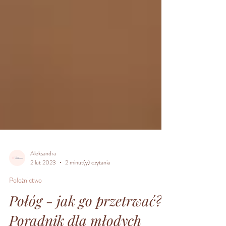
Aleksandra
2 lut 2023
2 minut(y) czytania
Położnictwo