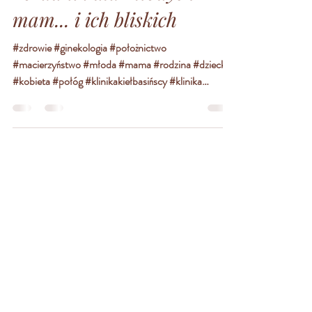
Połóg - jak go przetrwać?
Poradnik dla młodych
mam... i ich bliskich
#zdrowie #ginekologia #położnictwo
#macierzyństwo #młoda #mama #rodzina #dziecko
#kobieta #połóg #klinikakiełbasińscy #klinika
Teraz,...