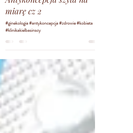
Ginekologia
Antykoncepcja szyta na
miarę cz 2
#ginekologia #antykoncepcja #zdrowie #kobieta
#klinikakielbasinscy