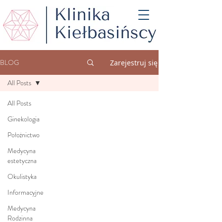
BLOG
Zarejestruj się
All Posts
All Posts
Ginekologia
Położnictwo
Medycyna
estetyczna
Okulistyka
Informacyjne
Medycyna
Rodzinna